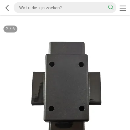
2
/
6