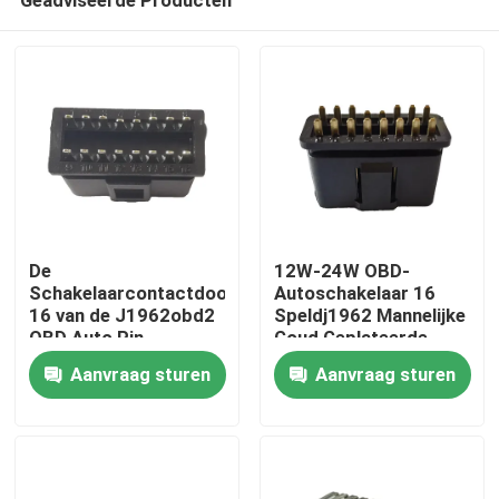
De
12W-24W OBD-
Schakelaarcontactdoos
Autoschakelaar 16
16 van de J1962obd2
Speldj1962 Mannelijke
OBD Auto Pin
Goud Geplateerde
Huis
Compatible Black
Adapter
Aanvraag sturen
Aanvraag sturen
Color
Producten
Ongeveer ons