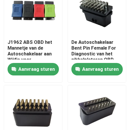
Fabrieksreis
Kwaliteitscontrole
J1962 ABS OBD het
De Autoschakelaar
Mannetje van de
Bent Pin Female For
Contacteer ons
Autoschakelaar aan
Diagnostic van het
Wijfje voor
nikkelplateren OBD
Diagnostische test
Aanvraag sturen
Aanvraag sturen
Verzoek om een Citaat
OBD2 y-Kabel
OBD2 schakelaarkabel
OBD2 uitbreidingskabel