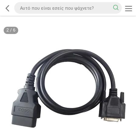
2
/
6