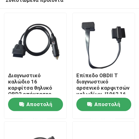
Διαγνωστικό
Επίπεδο OBDII Τ
καλώδιο 16
διαγνωστικό
καρφίτσα θηλυκό
αρσενικό καρφιτσών
OBD2 επέκτασης
καλωδίων J1962 16
Σπίτι
OBDII στον
τύπων στο θηλυκό
Αποστολή
Αποστολή
ελαφρύτερο
μήκος 30cm
προσαρμοστή
ερώτησης
ερώτησης
Προϊόντα
τσιγάρων
Περίπου εμείς