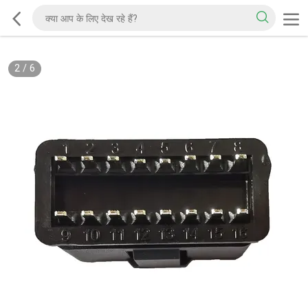
2
/
6