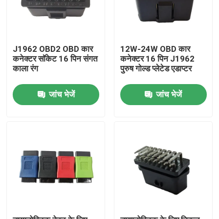
J1962 OBD2 OBD कार
12W-24W OBD कार
कनेक्टर सॉकेट 16 पिन संगत
कनेक्टर 16 पिन J1962
काला रंग
पुरुष गोल्ड प्लेटेड एडाप्टर
जांच भेजें
जांच भेजें
घर
उत्पादों
हमारे बारे में