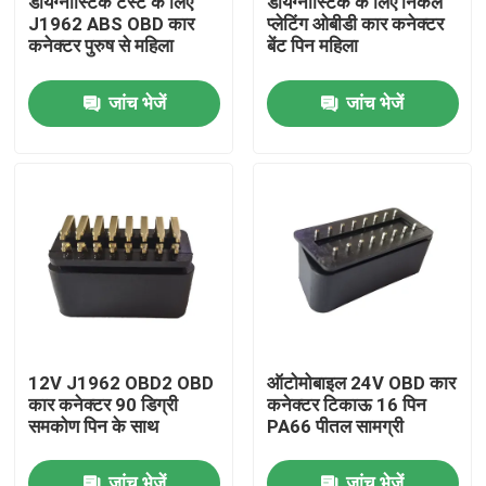
डायग्नोस्टिक टेस्ट के लिए
डायग्नोस्टिक के लिए निकल
J1962 ABS OBD कार
प्लेटिंग ओबीडी कार कनेक्टर
कनेक्टर पुरुष से महिला
बेंट पिन महिला
कारखाना भ्रमण
जांच भेजें
जांच भेजें
गुणवत्ता नियंत्रण
संपर्क करें
एक उद्धरण का अनुरोध करें
OBD2 Y केबल
12V J1962 OBD2 OBD
ऑटोमोबाइल 24V OBD कार
कार कनेक्टर 90 डिग्री
कनेक्टर टिकाऊ 16 पिन
OBD2 कनेक्टर केबल
समकोण पिन के साथ
PA66 पीतल सामग्री
OBD2 एक्सटेंशन केबल
जांच भेजें
जांच भेजें