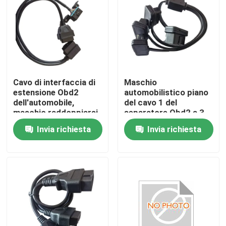
Cavo di interfaccia di
Maschio
estensione Obd2
automobilistico piano
dell'automobile,
del cavo 1 del
maschio raddoppiarsi
separatore Obd2 a 3
cavo femminile del
Straighthead
Invia richiesta
Invia richiesta
porto di OBD
femminile
Casa
Prodotti
Circa noi