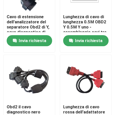
Giro della fabbrica
Cavo di estensione
Lunghezza di cavo di
dell'analizzatore del
lunghezza 0.5M OBD2
separatore Obd2 di Y,
Y 0.5M Y uno -
Controllo di qualità
cavo diagnostico di
assemblaggio cavi tre
Obdii dei dispositivi
per i sistemi
Invia richiesta
Invia richiesta
del registratore
diagnostici
Contattici
dell'automobile
Richieda una citazione
Cavo di OBD2 Y
Cavo del connettore OBD2
Obd2 il cavo
Lunghezza di cavo
diagnostico nero
rossa dell'adattatore
Cavo di estensione OBD2