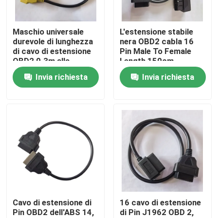
Giro della fabbrica
Maschio universale
L'estensione stabile
durevole di lunghezza
nera OBD2 cabla 16
di cavo di estensione
Pin Male To Female
Controllo di qualità
OBD2 0.3m alla
Length 150cm
femmina
Invia richiesta
Invia richiesta
Contattici
Richieda una citazione
Cavo di OBD2 Y
Cavo del connettore OBD2
Cavo di estensione di
16 cavo di estensione
Pin OBD2 dell'ABS 14,
di Pin J1962 OBD 2,
Cavo di estensione OBD2