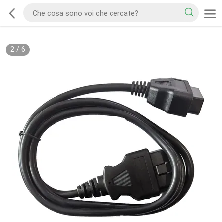
2
/
6