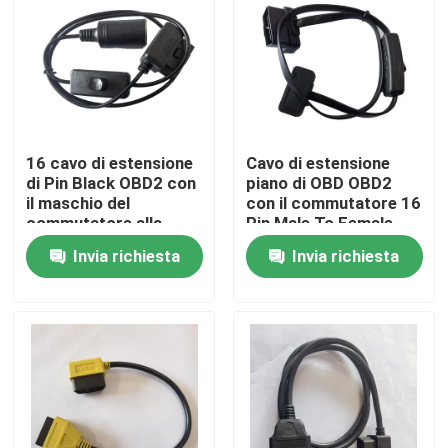
16 cavo di estensione
Cavo di estensione
di Pin Black OBD2 con
piano di OBD OBD2
il maschio del
con il commutatore 16
commutatore alla
Pin Male To Female
femmina
Invia richiesta
Invia richiesta
dell'accendino
Casa
Prodotti
Circa noi