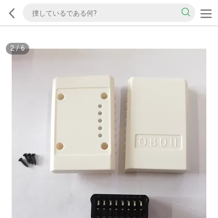
2
/
6