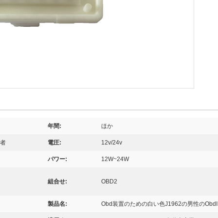
年間:
ほか
者
電圧:
12v/24v
パワー:
12W~24W
組合せ:
OBD2
製品名:
Obd装置のための白い色J1962の男性のOb