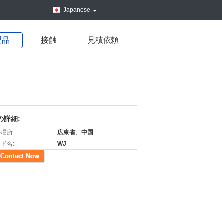
Japanese
製品
接触
見積依頼
の詳細:
場所:
広東省、中国
ド名:
WJ
先