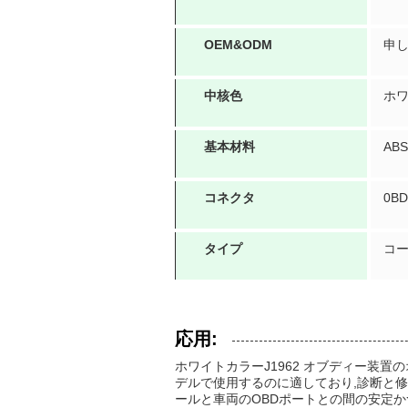
OEM&ODM
申
中核色
ホ
基本材料
AB
コネクタ
0BD
タイプ
コ
応用:
ホワイトカラーJ1962 オブディー装
デルで使用するのに適しており,診断と修
ールと車両のOBDポートとの間の安定