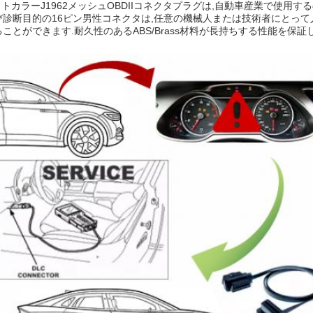
トカラーJ1962メッシュOBDIIコネクタプラグは,自動車産業で使用
び診断目的の16ピン男性コネクタは,任意の機械人または技術者にとって
ことができます.耐久性のあるABS/Brass材料が長持ちする性能を保