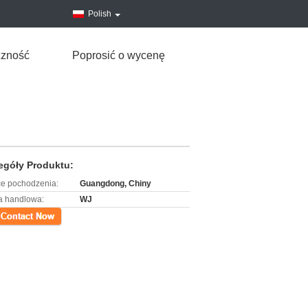
Polish
czność
Poprosić o wycenę
egóły Produktu:
ce pochodzenia:
Guangdong, Chiny
 handlowa:
WJ
kt