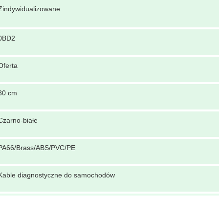
Zindywidualizowane
0BD2
Oferta
30 cm
Czarno-białe
PA66/Brass/ABS/PVC/PE
Kable diagnostyczne do samochodów