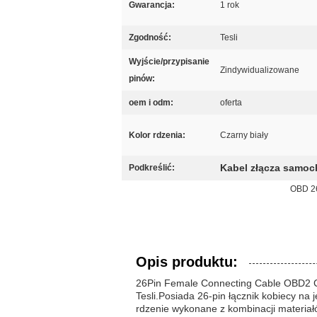
Gwarancja:
1 rok
Zgodność:
Tesli
Wyjście/przypisanie
Zindywidualizowane
pinów:
oem i odm:
oferta
Kolor rdzenia:
Czarny biały
Kabel złącza sam
Podkreślić:
OBD 26
Opis produktu:
26Pin Female Connecting Cable OBD2 Co
Tesli.Posiada 26-pin łącznik kobiecy n
rdzenie wykonane z kombinacji materia