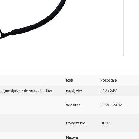
Rok:
Pozostałe
le diagnostyczne do samochodów
napięcie:
12V / 24V
Władza:
12 W ~ 24 W
Połączenie:
OBD2
Nazwa