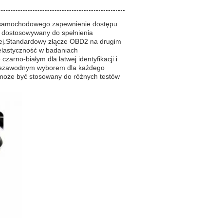
u samochodowego.zapewnienie dostępu
ć dostosowywany do spełnienia
nej.Standardowy złącze OBD2 na drugim
lastyczność w badaniach
arno-białym dla łatwej identyfikacji i
o niezawodnym wyborem dla każdego
 może być stosowany do różnych testów