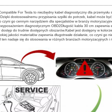
ompatible For Tesla to niezbędny kabel diagnostyczny dla przemysł
 Dzięki dostosowalnemu przypisania szpilki do potrzeb, kabel może by
co czyni go cennym narzędziem dla specjalistów w branży motoryzacyj
z wyposażeniem diagnostycznym OBD2Długość kabla 30 cm zapewnia e
 dostęp do trudnie dostępnych obszarów.Kabel jest dostępny w kolorze cz
ysokiej jakości materiałów zapewnia długotrwałe działanie, co czyni g
l ten nadaje się do stosowania w różnych branżach motoryzacyjnych i