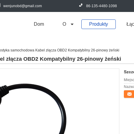
wenjunobd@gmail.com
86-135-4480-1098
Dom
O
Produkty
Łą
ostyka samochodowa Kabel złącza OBD2 Kompatybilny 26-pinowy żeński
l złącza OBD2 Kompatybilny 26-pinowy żeński
Szcz
Miejs
Nazwa
Konta