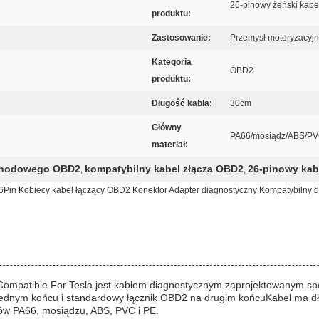
26-pinowy żeński kabe
produktu:
Zastosowanie:
Przemysł motoryzacyjn
Kategoria
OBD2
produktu:
Długość kabla:
30cm
Główny
PA66/mosiądz/ABS/P
materiał:
ochodowego OBD2
kompatybilny kabel złącza OBD2
26-pinowy kab
,
,
Pin Kobiecy kabel łączący OBD2 Konektor Adapter diagnostyczny Kompatybilny dl
mpatible For Tesla jest kablem diagnostycznym zaprojektowanym spe
a jednym końcu i standardowy łącznik OBD2 na drugim końcuKabel ma dł
łów PA66, mosiądzu, ABS, PVC i PE.