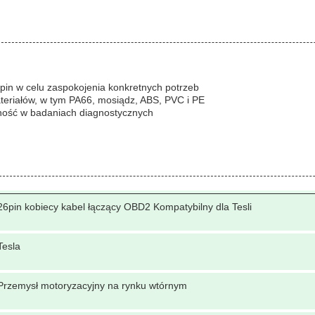
 pin w celu zaspokojenia konkretnych potrzeb
ateriałów, w tym PA66, mosiądz, ABS, PVC i PE
ność w badaniach diagnostycznych
26pin kobiecy kabel łączący OBD2 Kompatybilny dla Tesli
Tesla
Przemysł motoryzacyjny na rynku wtórnym