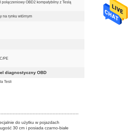
l połączeniowy OBD2 kompatybilny z Teslą
y na rynku wtórnym
VC/PE
el diagnostyczny OBD
a Tesli
cjalnie do użytku w pojazdach
ugość 30 cm i posiada czarno-białe