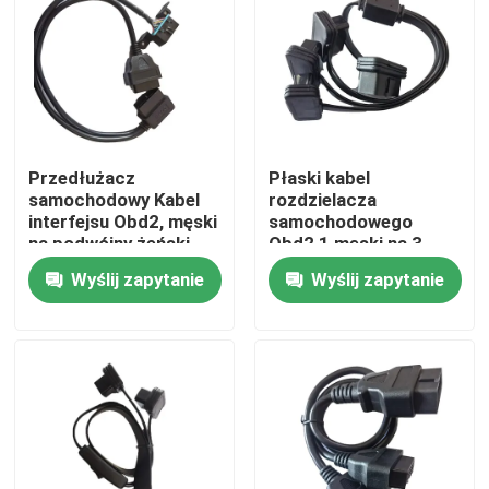
Przedłużacz
Płaski kabel
samochodowy Kabel
rozdzielacza
interfejsu Obd2, męski
samochodowego
na podwójny żeński
Obd2 1 męski na 3
kabel portu Obd
żeńskie proste
Wyślij zapytanie
Wyślij zapytanie
Dom
Produkty
O nas