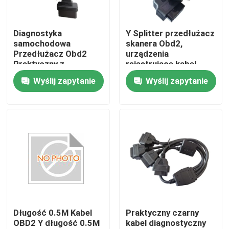
Wycieczka po fabryce
Diagnostyka
Y Splitter przedłużacz
samochodowa
skanera Obd2,
Przedłużacz Obd2
urządzenia
Kontrola jakości
Praktyczny z
rejestrujące kabel
przełącznikiem
diagnostyczny Obdii
Wyślij zapytanie
Wyślij zapytanie
Skontaktuj się z nami
Poprosić o wycenę
Kabel OBD2 typu Y
Kabel złącza OBD2
Długość 0.5M Kabel
Praktyczny czarny
OBD2 Y długość 0.5M
kabel diagnostyczny
Kabel przedłużający OBD2