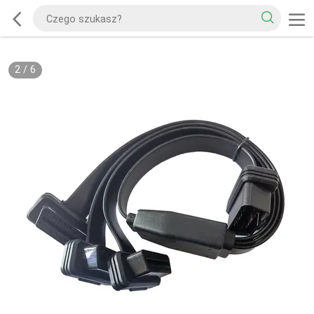
2
/
6