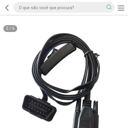
2
/
6