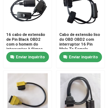
16 cabo de extensão
Cabo de extensão liso
de Pin Black OBD2
do OBD OBD2 com
com o homem do
interruptor 16 Pin
interruptor à fêmea
Male To Female
mais clara do cigarro
Enviar inquérito
Enviar inquérito
Casa
Produtos
Sobre nós