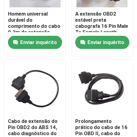
Homem universal
A extensão OBD2
Excursão da fábrica
durável do
estável preta
comprimento do cabo
cabografa 16 Pin Male
0.3m da extensão
To Female Length
Controle da qualidade
OBD2 à fêmea
150cm
Enviar inquérito
Enviar inquérito
Contacte-nos
Peça umas citações
Cabo de OBD2 Y
Cabo do conector OBD2
Cabo de extensão do
Prolongamento
Pin OBD2 do ABS 14,
prático do cabo de 16
cabo diagnóstico do
Pin OBD II, cabo do
Cabo de extensão OBD2