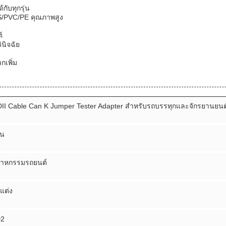
กับทุกรุ่น
S/PVC/PE คุณภาพสูง
์
ินิจฉัย
เพิ่ม
II Cable Can K Jumper Tester Adapter สําหรับรถบรรทุกและจักรยานยนต
่น
สาหกรรมรถยนต์
แต่ง
D2