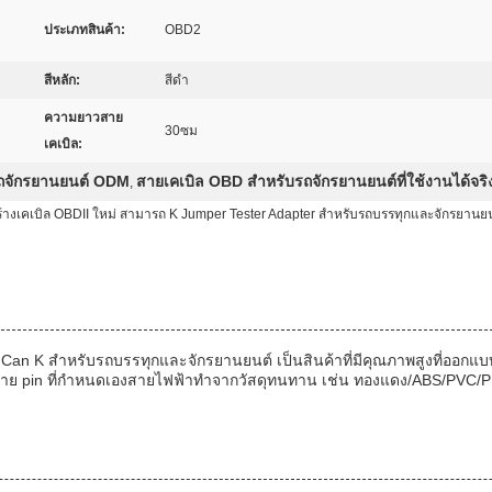
ประเภทสินค้า:
OBD2
สีหลัก:
สีดํา
ความยาวสาย
30ซม
เคเบิล:
ถจักรยานยนต์ ODM
สายเคเบิล OBD สำหรับรถจักรยานยนต์ที่ใช้งานได้จริ
,
้างเคเบิล OBDII ใหม่ สามารถ K Jumper Tester Adapter สําหรับรถบรรทุกและจักรยานย
 Can K สําหรับรถบรรทุกและจักรยานยนต์ เป็นสินค้าที่มีคุณภาพสูงที่ออก
หมาย pin ที่กําหนดเองสายไฟฟ้าทําจากวัสดุทนทาน เช่น ทองแดง/ABS/PVC/P