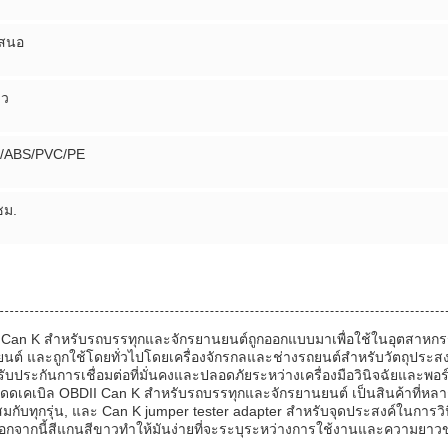
เสนอ
าว
ก/ABS/PVC/PE
ซม.
I Can K สําหรับรถบรรทุกและจักรยานยนต์ถูกออกแบบมาเพื่อใช้ในอุตสาห
นต์ และถูกใช้โดยทั่วไปโดยเครื่องจักรกลและช่างรถยนต์สําหรับวัตถุประส
ละรับประกันการเชื่อมต่อที่มั่นคงและปลอดภัยระหว่างเครื่องมือวินิจฉัยและ
ดดเคเบิล OBDII Can K สําหรับรถบรรทุกและจักรยานยนต์ เป็นสินค้าที่หลาก
ุกรุ่น, และ Can K jumper tester adapter สําหรับจุดประสงค์ในการวินิจฉั
 นอกจากนี้สีแกนสีขาวทําให้มันง่ายที่จะระบุระหว่างการใช้งานและความยาวข