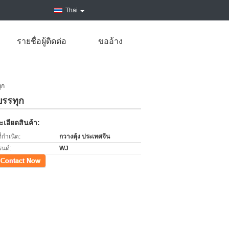
Thai
รายชื่อผู้ติดต่อ
ขออ้าง
ุก
บรรทุก
เอียดสินค้า:
่กำเนิด:
กวางตุ้ง ประเทศจีน
รนด์:
WJ