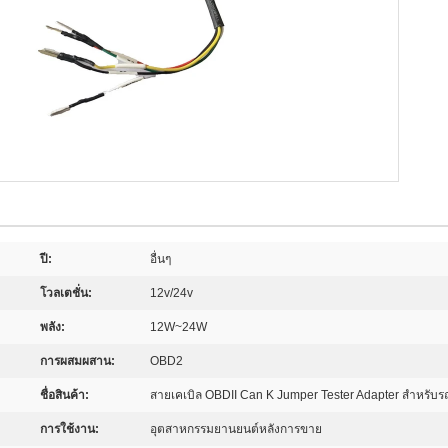
ปี:
อื่นๆ
โวลเตชั่น:
12v/24v
พลัง:
12W~24W
การผสมผสาน:
OBD2
ชื่อสินค้า:
สายเคเบิล OBDII Can K Jumper Tester Adapter สำหรับ
การใช้งาน:
อุตสาหกรรมยานยนต์หลังการขาย