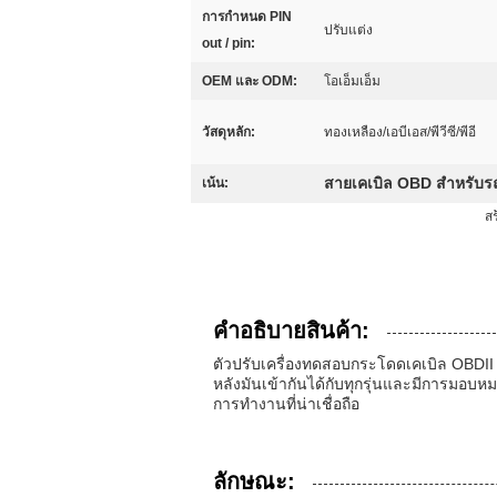
การกำหนด PIN
ปรับแต่ง
out / pin:
OEM และ ODM:
โอเอ็มเอ็ม
วัสดุหลัก:
ทองเหลือง/เอบีเอส/พีวีซี/พีอี
สายเคเบิล OBD สำหรับร
เน้น:
สร
คําอธิบายสินค้า:
ตัวปรับเครื่องทดสอบกระโดดเคเบิล OBDII
หลังมันเข้ากันได้กับทุกรุ่นและมีการมอบ
การทํางานที่น่าเชื่อถือ
ลักษณะ: