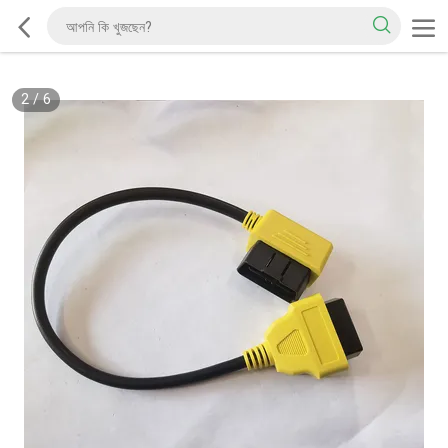
2
/
6