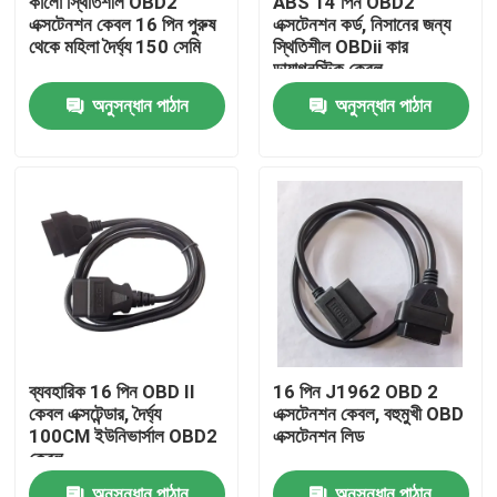
কালো স্থিতিশীল OBD2
ABS 14 পিন OBD2
এক্সটেনশন কেবল 16 পিন পুরুষ
এক্সটেনশন কর্ড, নিসানের জন্য
থেকে মহিলা দৈর্ঘ্য 150 সেমি
স্থিতিশীল OBDii কার
কারখানা ভ্রমণ
ডায়াগনস্টিক কেবল
অনুসন্ধান পাঠান
অনুসন্ধান পাঠান
মান নিয়ন্ত্রণ
যোগাযোগ করুন
উদ্ধৃতির জন্য আবেদন
OBD2 Y কেবল
ব্যবহারিক 16 পিন OBD II
16 পিন J1962 OBD 2
কেবল এক্সটেন্ডার, দৈর্ঘ্য
এক্সটেনশন কেবল, বহুমুখী OBD
OBD2 সংযোগকারী তারের
100CM ইউনিভার্সাল OBD2
এক্সটেনশন লিড
কেবল
OBD2 এক্সটেনশন কেবল
অনুসন্ধান পাঠান
অনুসন্ধান পাঠান