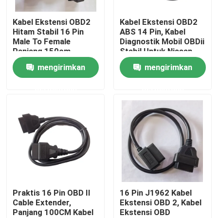
Kabel Ekstensi OBD2
Kabel Ekstensi OBD2
Tur Pabrik
Hitam Stabil 16 Pin
ABS 14 Pin, Kabel
Male To Female
Diagnostik Mobil OBDii
Panjang 150cm
Stabil Untuk Nissan
Kontrol kualitas
mengirimkan
mengirimkan
permintaan
permintaan
Hubungi kami
Permintaan Penawaran
Kabel OBD2 Y
Kabel Konektor OBD2
Praktis 16 Pin OBD II
16 Pin J1962 Kabel
Cable Extender,
Ekstensi OBD 2, Kabel
Panjang 100CM Kabel
Ekstensi OBD
Kabel Ekstensi OBD2