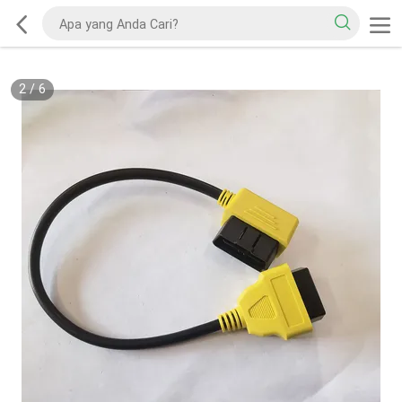
2
/
6