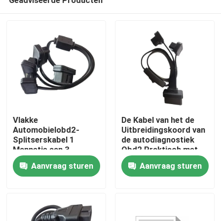
Vlakke
De Kabel van het de
Automobielobd2-
Uitbreidingskoord van
Splitserskabel 1
de autodiagnostiek
Mannetje aan 3
Obd2 Praktisch met
Huis
Vrouwelijke
Schakelaar
Aanvraag sturen
Aanvraag sturen
Straighthead
Producten
Ongeveer ons