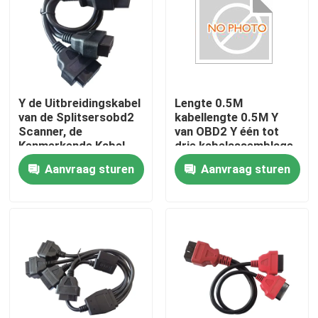
Fabrieksreis
Kwaliteitscontrole
Y de Uitbreidingskabel
Lengte 0.5M
van de Splitsersobd2
kabellengte 0.5M Y
Contacteer ons
Scanner, de
van OBD2 Y één tot
Kenmerkende Kabel
drie kabelassemblage
van Obdii van
voor autodiagnostiek
Aanvraag sturen
Aanvraag sturen
Registreertoestelapparaten
Verzoek om een Citaat
OBD2 y-Kabel
OBD2 schakelaarkabel
OBD2 uitbreidingskabel