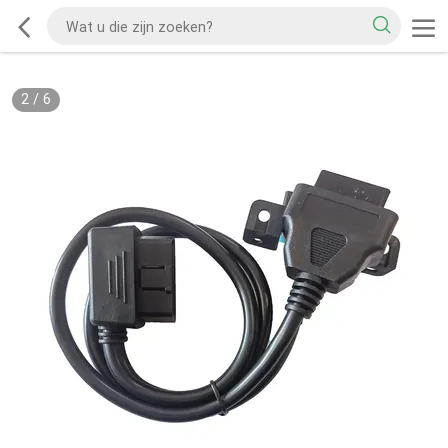
2
/
6