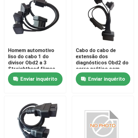
Homem automotivo
Cabo do cabo de
liso do cabo 1 do
extensão dos
divisor Obd2 a 3
diagnósticos Obd2 do
Straighthead fêmea
carro prático com
interruptor
Enviar inquérito
Enviar inquérito
Casa
Produtos
Sobre nós