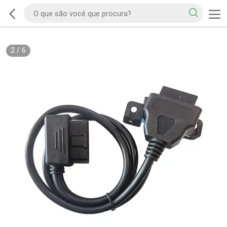
2
/
6