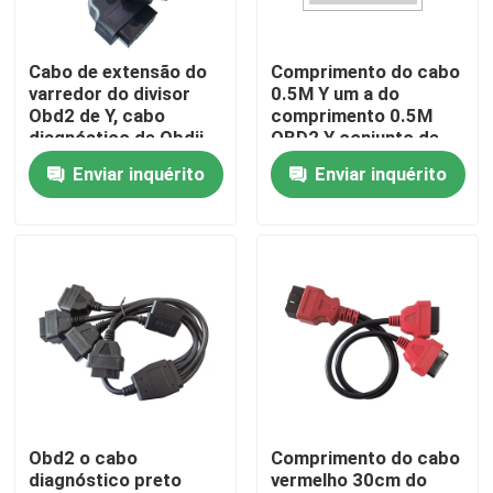
Excursão da fábrica
Cabo de extensão do
Comprimento do cabo
varredor do divisor
0.5M Y um a do
Obd2 de Y, cabo
comprimento 0.5M
Controle da qualidade
diagnóstico de Obdii
OBD2 Y conjunto de
dos dispositivos do
cabo três para
Enviar inquérito
Enviar inquérito
registrador
diagnósticos do carro
Contacte-nos
Peça umas citações
Cabo de OBD2 Y
Cabo do conector OBD2
Obd2 o cabo
Comprimento do cabo
diagnóstico preto
vermelho 30cm do
Cabo de extensão OBD2