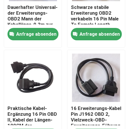
Dauerhafter Universal-
Schwarze stabile
der Erweiterungs-
Erweiterung OBD2
Fabrik-Ausflug
OBD2 Mann der
verkabeln 16 Pin Male
Kabellänge-0.3m zur
To Female Length
Frau
150cm
Anfrage absenden
Anfrage absenden
Qualitätskontrolle
Treten Sie mit uns in Verbindung
Fordern Sie ein Zitat
Kabel OBD2 Y
Kabel des Verbindungsstück-OBD2
Praktische Kabel-
16 Erweiterungs-Kabel
Ergänzung 16 Pin OBD
Pin J1962 OBD 2,
II, Kabel der Längen-
Vielzweck-OBD-
100CM der
Erweiterungs-Führung
Kabel der Erweiterungs-OBD2