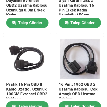
Dayanıklı Evrensel
Siyah Kararlı OBD2
OBD2 Uzatma Kablosu
Uzatma Kablosu 16
Uzunluğu 0.3m Erkek
Pin Erkek Kadın
Fabrika turu
Kadın
Uzunluğu 150cm
Talep Gönder
Talep Gönder
Kalite kontrol
Bize Ulaşın
Bir teklif isteği
OBD2 Y Kablosu
Pratik 16 Pin OBD II
16 Pin J1962 OBD 2
Kablo Uzatıcı, Uzunluk
Uzatma Kablosu, Çok
OBD2 Bağlantı Kablosu
100CM Evrensel OBD2
Amaçlı OBD Uzatma
Kablosu
Kablosu
OBD2 Uzatma Kablosu
Talep Gönder
Talep Gönder