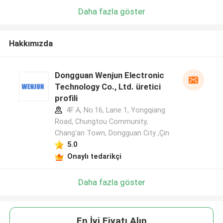
Daha fazla göster
Hakkımızda
Dongguan Wenjun Electronic
Technology Co., Ltd. üretici
profili
4F A, No.16, Lane 1, Yongqiang
Road, Chungtou Community,
Chang'an Town, Dongguan City ,Çin
5.0
Onaylı tedarikçi
Daha fazla göster
En İyi Fiyatı Alın