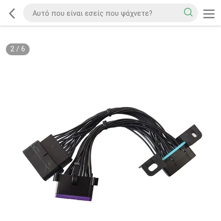
2
/
6