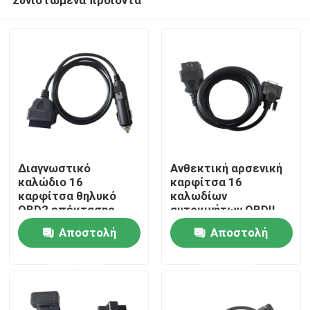
Διαγνωστικό
Ανθεκτική αρσενική
καλώδιο 16
καρφίτσα 16
καρφίτσα θηλυκό
καλωδίων
OBD2 επέκτασης
αυτοκινήτων OBDII
Σπίτι
OBDII στον
διαγνωστική στο
Αποστολή
Αποστολή
ελαφρύτερο
μαύρο χρώμα δοκιμής
προσαρμοστή
DB26
ερώτησης
ερώτησης
Προϊόντα
τσιγάρων
Περίπου εμείς