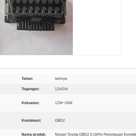
Tahun:
lainnya
Tegangan:
12v/24v
Kekuatan:
12W~24W
Kombinasi:
OBD2
Nama produk:
Nissan Toyota OBD2 II 16Pin Perempuan Konekt