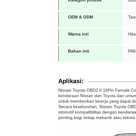
Kategori produk
0B
OEM & ODM
Taw
Warna inti
Hit
Bahan inti
PA6
Aplikasi:
Nissan Toyota OBD2 II 16Pin Female Con
kendaraan Nissan dan Toyota dan umumn
untuk memberikan kinerja yang dapat di
Secara keseluruhan, Nissan Toyota OBD
otomotif.kompatibilitas dengan kendaraa
penting bagi setiap mekanik atau teknis