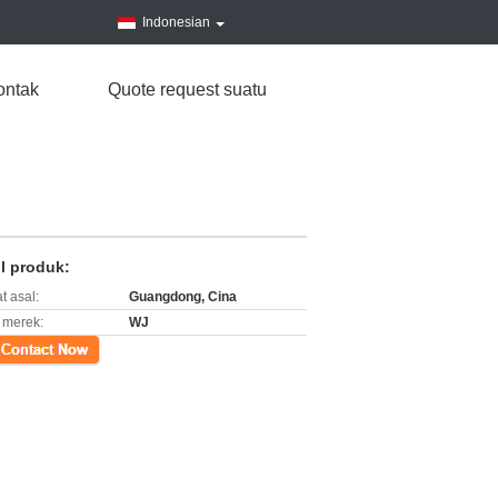
Indonesian
ontak
Quote request suatu
il produk:
t asal:
Guangdong, Cina
merek:
WJ
k