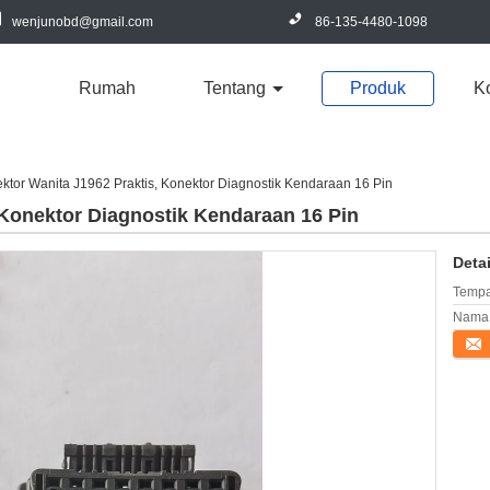
wenjunobd@gmail.com
86-135-4480-1098
Rumah
Tentang
Produk
K
ktor Wanita J1962 Praktis, Konektor Diagnostik Kendaraan 16 Pin
 Konektor Diagnostik Kendaraan 16 Pin
Deta
Tempa
Nama 
Konta