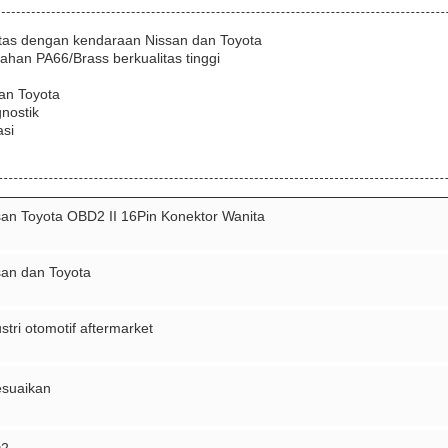
itas dengan kendaraan Nissan dan Toyota
ahan PA66/Brass berkualitas tinggi
an Toyota
gnostik
asi
san Toyota OBD2 II 16Pin Konektor Wanita
san dan Toyota
stri otomotif aftermarket
esuaikan