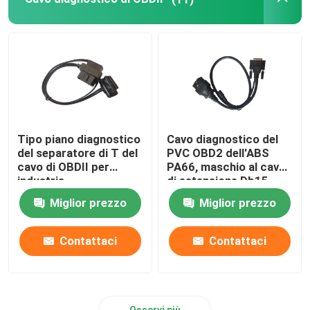
Cavo di estensione J1939
OBDII al cavo di USB
Cavo aperto OBD2
Tipo piano diagnostico
Cavo diagnostico del
del separatore di T del
PVC OBD2 dell'ABS
cavo di OBDII per
PA66, maschio al cavo
industria
di estensione Db15
automobilistica
Miglior prezzo
Miglior prezzo
Contattaci
Contattaci
Osservi più