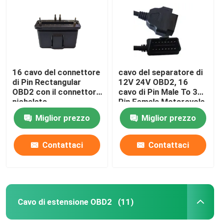
16 cavo del connettore
cavo del separatore di
di Pin Rectangular
12V 24V OBD2, 16
OBD2 con il connettore
cavo di Pin Male To 3
nichelato
Pin Female Motorcycle
OBD
Miglior prezzo
Miglior prezzo
Contattaci
Contattaci
Casa
Prodotti
Cavo di estensione OBD2
(11)
Circa noi