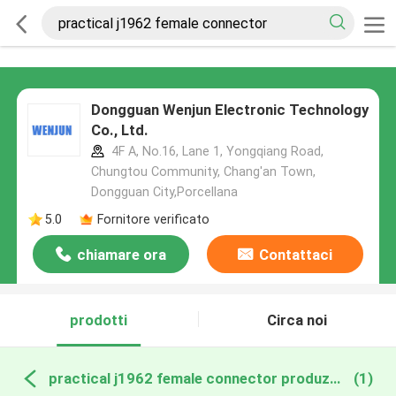
Dongguan Wenjun Electronic Technology
Co., Ltd.
4F A, No.16, Lane 1, Yongqiang Road,
Chungtou Community, Chang'an Town,
Dongguan City,Porcellana
5.0
Fornitore verificato
chiamare ora
Contattaci
prodotti
Circa noi
practical j1962 female connector produzione online
(1)