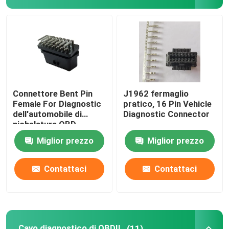
Connettore dell'automobile di OBD
Cavo diagnostico di OBDII
Cavo di OBD GPS
Connettore Bent Pin
J1962 fermaglio
Female For Diagnostic
pratico, 16 Pin Vehicle
dell'automobile di
Diagnostic Connector
Adattatore di spina OBD2
nichelatura OBD
Miglior prezzo
Miglior prezzo
Cavi diagnostici del camion
Contattaci
Contattaci
Cavi elettrici automobilistici
Cavi di controllo del motociclo
Cavo diagnostico di OBDII
(11)