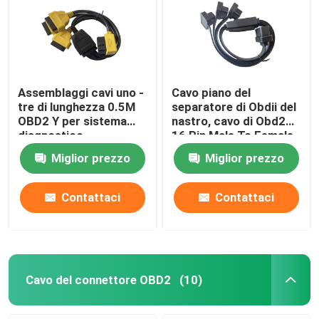
Assemblaggi cavi uno -
Cavo piano del
tre di lunghezza 0.5M
separatore di Obdii del
OBD2 Y per sistema
nastro, cavo di Obd2
diagnostico
16 Pin Male To Female
automobilistico
Extension
Miglior prezzo
Miglior prezzo
Contattaci
Contattaci
Cavo del connettore OBD2
(10)