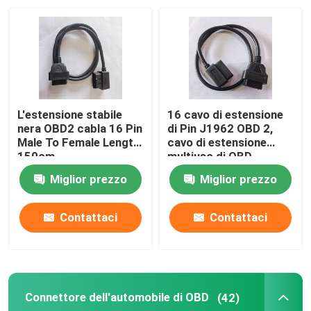
Giro della fabbrica
Controllo di qualità
L'estensione stabile
16 cavo di estensione
Contattici
nera OBD2 cabla 16 Pin
di Pin J1962 OBD 2,
Male To Female Length
cavo di estensione
150cm
multiuso di OBD
Richieda una citazione
Miglior prezzo
Miglior prezzo
Cavo di OBD2 Y
Contattaci
Contattaci
Cavo del connettore OBD2
Connettore dell'automobile di OBD
(42)
Cavo di estensione OBD2