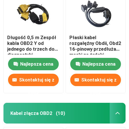
Długość 0,5 m Zespół
Płaski kabel
kabla OBD2 Y od
rozgałęźny Obdii, Obd2
jednego do trzech do
16-pinowy przedłużacz
diagnostyki
męski na żeński
samochodowej
Najlepsza cena
Najlepsza cena
Skontaktuj się z
Skontaktuj się z
nami
nami
Kabel złącza OBD2
(10)