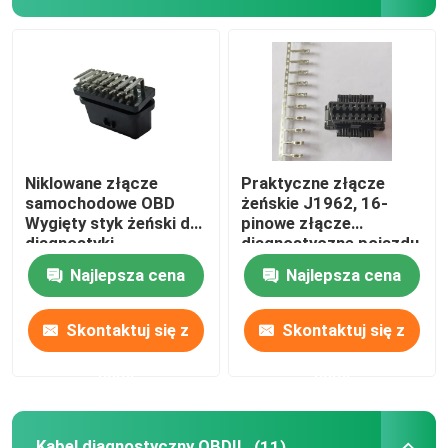
Złącze samochodowe OBD
Kabel diagnostyczny OBDII
Kabel GPS OBD
Niklowane złącze
Praktyczne złącze
samochodowe OBD
żeńskie J1962, 16-
Wygięty styk żeński do
pinowe złącze
Adapter wtyczki OBD2
diagnostyki
diagnostyczne pojazdu
Najlepsza cena
Najlepsza cena
Kable diagnostyczne do ciężarówek
Skontaktuj się z
Skontaktuj się z
Kable elektryczne samochodowe
nami
nami
Kable sterujące motocyklem
Kabel diagnostyczny OBDII
(11)