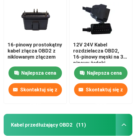
16-pinowy prostokątny
12V 24V Kabel
kabel złącza OBD2 z
rozdzielacza OBD2,
niklowanym złączem
16-pinowy męski na 3-
pinowy żeński
motocyklowy kabel
Najlepsza cena
Najlepsza cena
OBD
Skontaktuj się z
Skontaktuj się z
Dom
nami
nami
Produkty
Kabel przedłużający OBD2
(11)
O nas