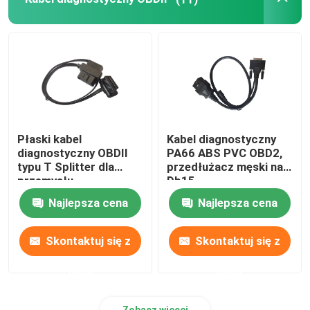
Kabel przedłużający J1939
Kabel OBDII na USB
Otwarty kabel OBD2
Płaski kabel
Kabel diagnostyczny
diagnostyczny OBDII
PA66 ABS PVC OBD2,
typu T Splitter dla
przedłużacz męski na
przemysłu
Db15
motoryzacyjnego
Najlepsza cena
Najlepsza cena
Skontaktuj się z
Skontaktuj się z
nami
nami
Zobacz więcej