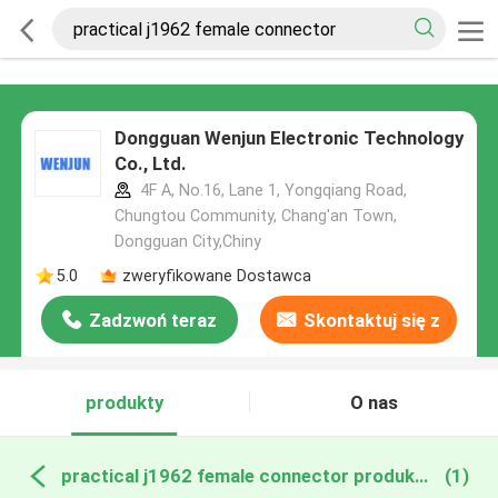
Dongguan Wenjun Electronic Technology
Co., Ltd.
4F A, No.16, Lane 1, Yongqiang Road,
Chungtou Community, Chang'an Town,
Dongguan City,Chiny
5.0
zweryfikowane Dostawca
Zadzwoń teraz
Skontaktuj się z
nami
produkty
O nas
practical j1962 female connector produkcja online
(1)