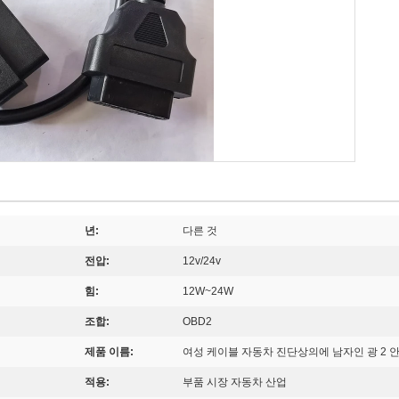
년:
다른 것
전압:
12v/24v
힘:
12W~24W
조합:
OBD2
제품 이름:
여성 케이블 자동차 진단상의에 남자인 광 2 안정 소자
적용:
부품 시장 자동차 산업