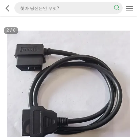
2
/
6