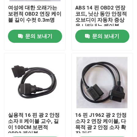
여성에 대한 오래가는
ABS 14 핀 OBD2 연장
보편적 OBD2 연장 케이
코드, 닛산 동안 안정적
공장 여행
블 길이 수컷 0.3m명
오브디이 자동차 증상
을 나타내는 케이블
문의 보내기
문의 보내기
품질 관리
연락주세요
인용문을 요구하세요
OBD2 Ｙ 케이블
OBD2 커넥터 케이블
실용적 16 핀 광 2 안정
16 핀 J1962 광 2 안정
소자 II 케이블 교수, 길
소자 2 연장 케이블, 다
이 100CM 보편적
목적 광 2 안정 소자 확
OBD2 케이블
장 리드
OBD2 연장 케이블