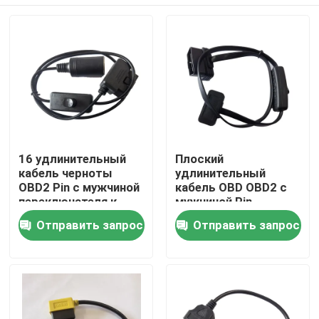
16 удлинительный
Плоский
кабель черноты
удлинительный
OBD2 Pin с мужчиной
кабель OBD OBD2 с
переключателя к
мужчиной Pin
женщине лихтера
переключателя 16 к
Дом
Отправить запрос
Отправить запрос
сигареты
женщине
Продукты
О нас