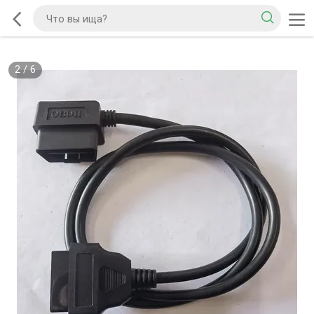
2
/
6