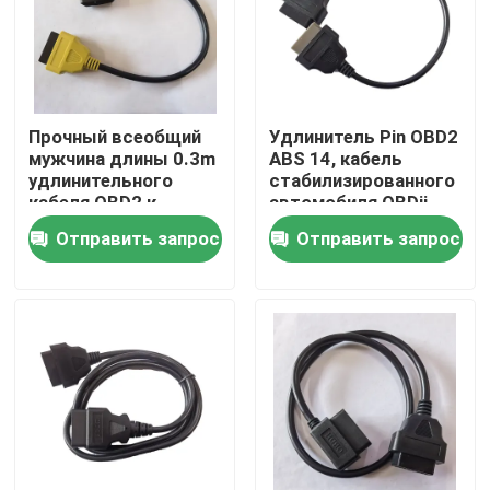
Путешествие фабрики
Проверка качества
Прочный всеобщий
Удлинитель Pin OBD2
мужчина длины 0.3m
ABS 14, кабель
удлинительного
стабилизированного
Свяжитесь мы
кабеля OBD2 к
автомобиля OBDii
женщине
диагностический
Отправить запрос
Отправить запрос
для Nissan
Спросите цитату
Кабель OBD2 y
Кабель соединителя OBD2
Удлинительный кабель OBD2