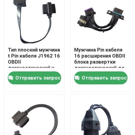
Путешествие фабрики
Проверка качества
Тип плоский мужчина
Мужчина Pin кабеля
Свяжитесь мы
t Pin кабеля J1962 16
16 расширения OBDII
OBDII
блока развертки
диагностический к
диагностический до
женской длине 30cm
2 женских 12V 24V
Спросите цитату
Отправить запрос
Отправить запрос
Кабель OBD2 y
Кабель соединителя OBD2
Удлинительный кабель OBD2