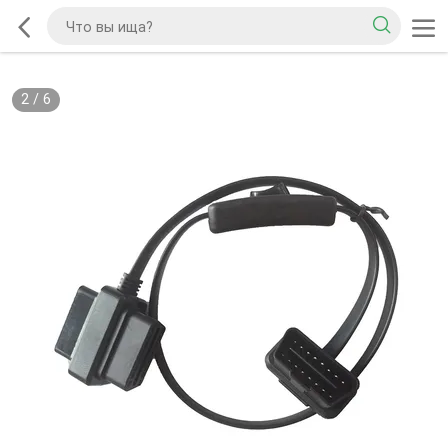
2
/
6