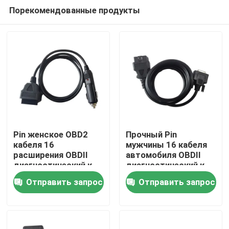
Порекомендованные продукты
Pin женское OBD2
Прочный Pin
кабеля 16
мужчины 16 кабеля
расширения OBDII
автомобиля OBDII
Дом
диагностический к
диагностический к
переходнику
цвету черноты теста
Отправить запрос
Отправить запрос
сигареты более
DB26
Продукты
светлому
О нас