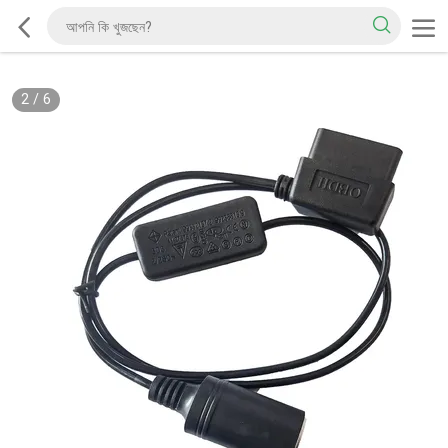
2
/
6