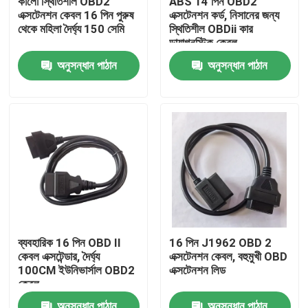
কালো স্থিতিশীল OBD2
ABS 14 পিন OBD2
এক্সটেনশন কেবল 16 পিন পুরুষ
এক্সটেনশন কর্ড, নিসানের জন্য
থেকে মহিলা দৈর্ঘ্য 150 সেমি
স্থিতিশীল OBDii কার
কারখানা ভ্রমণ
ডায়াগনস্টিক কেবল
অনুসন্ধান পাঠান
অনুসন্ধান পাঠান
মান নিয়ন্ত্রণ
যোগাযোগ করুন
উদ্ধৃতির জন্য আবেদন
OBD2 Y কেবল
ব্যবহারিক 16 পিন OBD II
16 পিন J1962 OBD 2
কেবল এক্সটেন্ডার, দৈর্ঘ্য
এক্সটেনশন কেবল, বহুমুখী OBD
OBD2 সংযোগকারী তারের
100CM ইউনিভার্সাল OBD2
এক্সটেনশন লিড
কেবল
OBD2 এক্সটেনশন কেবল
অনুসন্ধান পাঠান
অনুসন্ধান পাঠান