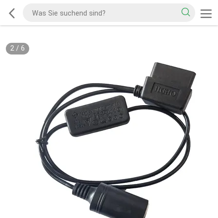
2
/
6