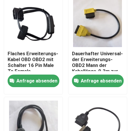
Flaches Erweiterungs-
Dauerhafter Universal-
Kabel OBD OBD2 mit
der Erweiterungs-
Schalter 16 Pin Male
OBD2 Mann der
To Female
Kabellänge-0.3m zur
Frau
Anfrage absenden
Anfrage absenden
Haus
Produkte
Über uns