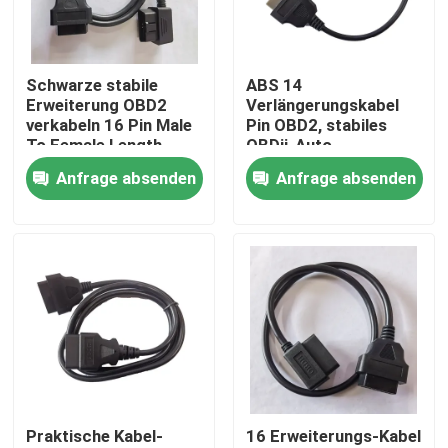
Fabrik-Ausflug
Schwarze stabile
ABS 14
Erweiterung OBD2
Verlängerungskabel
Qualitätskontrolle
verkabeln 16 Pin Male
Pin OBD2, stabiles
To Female Length
OBDii-Auto-
150cm
Diagnosekabel für
Anfrage absenden
Anfrage absenden
Treten Sie mit uns in Verbindung
Nissan
Fordern Sie ein Zitat
Kabel OBD2 Y
Kabel des Verbindungsstück-OBD2
Praktische Kabel-
16 Erweiterungs-Kabel
Kabel der Erweiterungs-OBD2