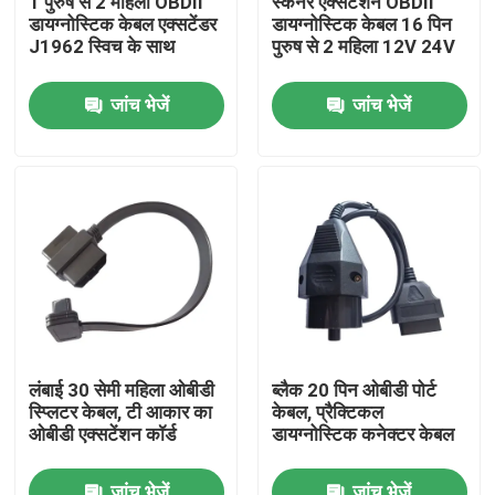
1 पुरुष से 2 महिला OBDII
स्कैनर एक्सटेंशन OBDII
डायग्नोस्टिक केबल एक्सटेंडर
डायग्नोस्टिक केबल 16 पिन
J1962 स्विच के साथ
पुरुष से 2 महिला 12V 24V
कारखाना भ्रमण
जांच भेजें
जांच भेजें
गुणवत्ता नियंत्रण
संपर्क करें
एक उद्धरण का अनुरोध करें
OBD2 Y केबल
लंबाई 30 सेमी महिला ओबीडी
ब्लैक 20 पिन ओबीडी पोर्ट
स्प्लिटर केबल, टी आकार का
केबल, प्रैक्टिकल
OBD2 कनेक्टर केबल
ओबीडी एक्सटेंशन कॉर्ड
डायग्नोस्टिक कनेक्टर केबल
OBD2 एक्सटेंशन केबल
जांच भेजें
जांच भेजें