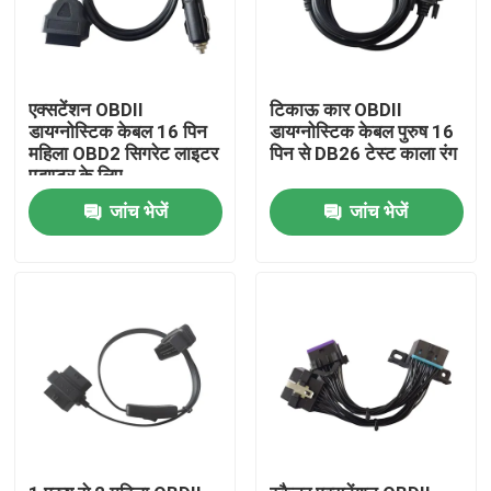
एक्सटेंशन OBDII
टिकाऊ कार OBDII
डायग्नोस्टिक केबल 16 पिन
डायग्नोस्टिक केबल पुरुष 16
महिला OBD2 सिगरेट लाइटर
पिन से DB26 टेस्ट काला रंग
एडाप्टर के लिए
जांच भेजें
जांच भेजें
घर
उत्पादों
हमारे बारे में