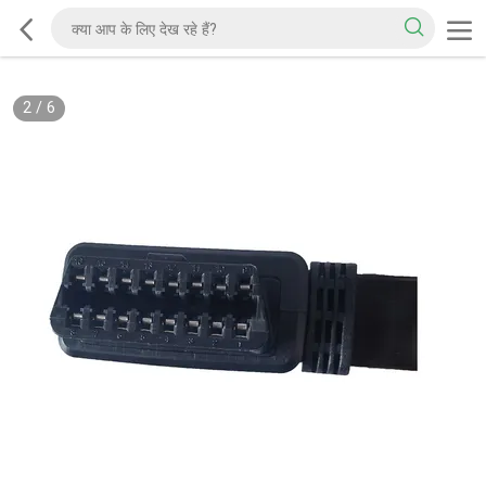
2
/
6