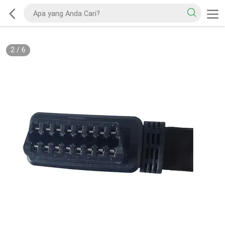
2
/
6