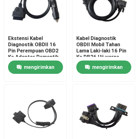
Ekstensi Kabel
Kabel Diagnostik
Diagnostik OBDII 16
OBDII Mobil Tahan
Pin Perempuan OBD2
Lama Laki-laki 16 Pin
Ke Adaptor Pemantik
Ke DB26 Uji warna
Rokok
Hitam
mengirimkan
mengirimkan
permintaan
permintaan
Rumah
Produk
Tentang kami