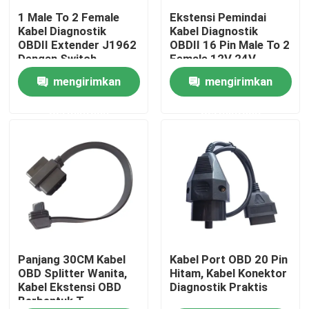
1 Male To 2 Female
Ekstensi Pemindai
Kabel Diagnostik
Kabel Diagnostik
Tur Pabrik
OBDII Extender J1962
OBDII 16 Pin Male To 2
Dengan Switch
Female 12V 24V
mengirimkan
mengirimkan
Kontrol kualitas
permintaan
permintaan
Hubungi kami
Permintaan Penawaran
Kabel OBD2 Y
Kabel Konektor OBD2
Panjang 30CM Kabel
Kabel Port OBD 20 Pin
OBD Splitter Wanita,
Hitam, Kabel Konektor
Kabel Ekstensi OBD
Diagnostik Praktis
Berbentuk T
Kabel Ekstensi OBD2