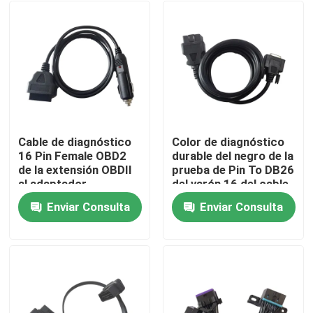
Cable de diagnóstico
Color de diagnóstico
16 Pin Female OBD2
durable del negro de la
de la extensión OBDII
prueba de Pin To DB26
al adaptador
del varón 16 del cable
encendedor de
del coche OBDII
Enviar Consulta
Enviar Consulta
cigarrillos
Hogar
Productos
Sobre nosotros