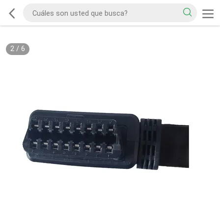
2
/
6