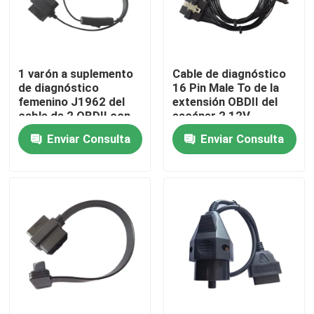
Viaje de la fábrica
1 varón a suplemento
Cable de diagnóstico
Control de calidad
de diagnóstico
16 Pin Male To de la
femenino J1962 del
extensión OBDII del
cable de 2 OBDII con
escáner 2 12V
Éntrenos en contacto con
el interruptor
femeninos 24V
Enviar Consulta
Enviar Consulta
Pida una cita
Cable de OBD2 Y
Cable del conector OBD2
Cable de extensión OBD2