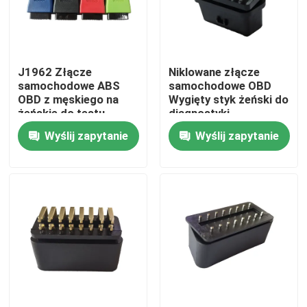
Wycieczka po fabryce
J1962 Złącze
Niklowane złącze
Kontrola jakości
samochodowe ABS
samochodowe OBD
OBD z męskiego na
Wygięty styk żeński do
żeńskie do testu
diagnostyki
Skontaktuj się z nami
diagnostycznego
Wyślij zapytanie
Wyślij zapytanie
Poprosić o wycenę
Kabel OBD2 typu Y
Kabel złącza OBD2
Kabel przedłużający OBD2