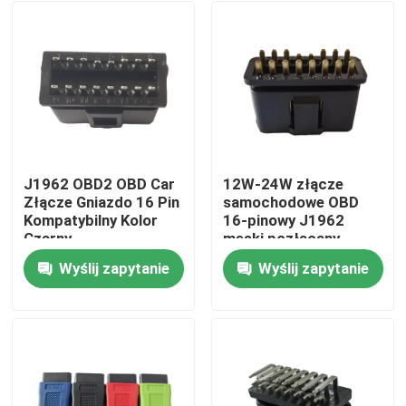
J1962 OBD2 OBD Car
12W-24W złącze
Złącze Gniazdo 16 Pin
samochodowe OBD
Kompatybilny Kolor
16-pinowy J1962
Czarny
męski pozłacany
adapter
Wyślij zapytanie
Wyślij zapytanie
Dom
Produkty
O nas