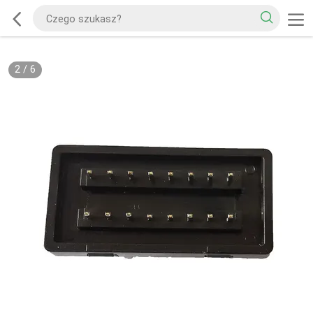
2
/
6