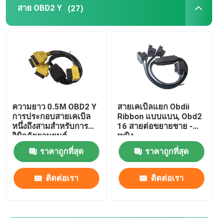
สาย OBD2 Y
(27)
ขั้วต่อรถยนต์ OBD
สายวินิจฉัย OBDII
สายจีพีเอส OBD
ความยาว 0.5M OBD2 Y
สายเคเบิลแยก Obdii
การประกอบสายเคเบิล
Ribbon แบบแบน, Obd2
อะแดปเตอร์ปลั๊ก OBD2
หนึ่งถึงสามสำหรับการ
16 สายต่อขยายชาย -
วินิจฉัยยานยนต์
หญิง
สายวิเคราะห์รถบรรทุก
ราคาถูกที่สุด
ราคาถูกที่สุด
ติดต่อเรา
ติดต่อเรา
สายไฟฟ้ารถยนต์
สายควบคุมรถจักรยานยนต์