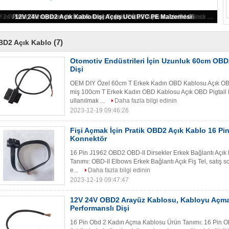
Otomotiv Endüstrileri İçin Uzunluk 60cm OBD2 Açık Kablo T Erkek Dişi
Fişi Açmak İçin Pratik OBD2 Açık Kablo 16 Pin J1962 Erkek Konnektör
Pirinç Terminaller ile İzoleli Araç Teşhis OBD2 Açık Kablo PA66
12V 24V OBD2 Açık Kablo Dişi Açılış Ucu PVC PE Malzemesi
12V 24V OBD2 Arayüz Kablosu, Kabloyu Açmak İçin Yüksek Performanslı Dişi
(7)
BD2 Açık Kablo
Otomotiv Endüstrileri İçin Uzunluk 60cm OBD
Dişi
OEM DIY Özel 60cm T Erkek Kadın OBD Kablosu Açık OBD 
miş 100cm T Erkek Kadın OBD Kablosu Açık OBD Pigtail Ka
ullanılmak ...
Daha fazla bilgi edinin
2023-12-19 09:46:26
Fişi Açmak İçin Pratik OBD2 Açık Kablo 16 Pi
Konnektör
16 Pin J1962 OBD2 OBD-II Dirsekler Erkek Bağlantı Açık
Tanımı: OBD-II Elbows Erkek Bağlantı Açık Fiş Tel, satış son
e...
Daha fazla bilgi edinin
2023-12-19 09:47:47
12V 24V OBD2 Arayüz Kablosu, Kabloyu Açma
Performanslı Dişi
16 Pin Obd 2 Kadın Açma Kablosu Ürün Tanımı: 16 Pin OB