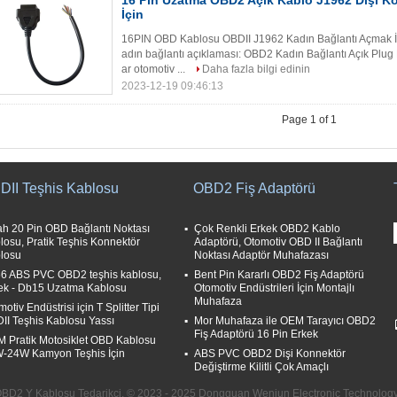
16 Pin Uzatma OBD2 Açık Kablo J1962 Dişi K
İçin
16PIN OBD Kablosu OBDII J1962 Kadın Bağlantı Açmak İç
adın bağlantı açıklaması: OBD2 Kadın Bağlantı Açık Plu
ar otomotiv ...
Daha fazla bilgi edinin
2023-12-19 09:46:13
Page 1 of 1
DII Teşhis Kablosu
OBD2 Fiş Adaptörü
ah 20 Pin OBD Bağlantı Noktası
Çok Renkli Erkek OBD2 Kablo
losu, Pratik Teşhis Konnektör
Adaptörü, Otomotiv OBD II Bağlantı
losu
Noktası Adaptör Muhafazası
6 ABS PVC OBD2 teşhis kablosu,
Bent Pin Kararlı OBD2 Fiş Adaptörü
ek - Db15 Uzatma Kablosu
Otomotiv Endüstrileri İçin Montajlı
Muhafaza
otiv Endüstrisi için T Splitter Tipi
II Teşhis Kablosu Yassı
Mor Muhafaza ile OEM Tarayıcı OBD2
Fiş Adaptörü 16 Pin Erkek
 Pratik Motosiklet OBD Kablosu
-24W Kamyon Teşhis İçin
ABS PVC OBD2 Dişi Konnektör
Değiştirme Kilitli Çok Amaçlı
e OBD2 Y Kablosu Tedarikçi. © 2023 - 2025 Dongguan Wenjun Electronic Technology C