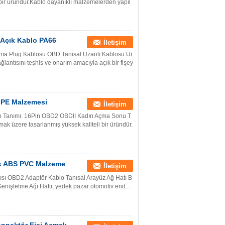
i bir üründür.Kablo dayanıklı malzemelerden yapıl
2 Açık Kablo PA66
İletişim
ma Plug Kablosu OBD Tanısal Uzantı Kablosu Ür
antısını teşhis ve onarım amacıyla açık bir fişey
 PE Malzemesi
İletişim
 Tanımı: 16Pin OBD2 OBDII Kadın Açma Sonu T
lmak üzere tasarlanmış yüksek kaliteli bir üründür.
ik ABS PVC Malzeme
İletişim
sı OBD2 Adaptör Kablo Tanısal Arayüz Ağ Hatı B
enişletme Ağı Hattı, yedek pazar otomotiv end...