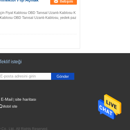
onnektör Fişi Açmak
İletişim
in Fiyat Kablosu OBD Tanısal Uzantı Kablosu K
g Kablosu OBD Tanısal Uzantı Kablosu, yedek paz
Teklif isteği
Gönder
E-Mail
site haritası
|
Mobil site
o., Ltd.. All Rights Reserved.