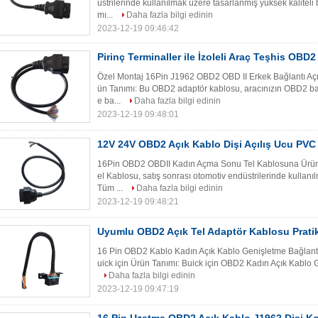
üstrilerinde kullanılmak üzere tasarlanmış yüksek kalitel
mı...
Daha fazla bilgi edinin
2023-12-19 09:46:42
Pirinç Terminaller ile İzoleli Araç Teşhis OBD
Özel Montaj 16Pin J1962 OBD2 OBD II Erkek Bağlantı Aç
ün Tanımı: Bu OBD2 adaptör kablosu, aracınızın OBD2 bağl
e ba...
Daha fazla bilgi edinin
2023-12-19 09:48:01
12V 24V OBD2 Açık Kablo Dişi Açılış Ucu PVC
16Pin OBD2 OBDII Kadın Açma Sonu Tel Kablosuna Ürün
el Kablosu, satış sonrası otomotiv endüstrilerinde kullanı
Tüm ...
Daha fazla bilgi edinin
2023-12-19 09:48:21
Uyumlu OBD2 Açık Tel Adaptör Kablosu Prat
16 Pin OBD2 Kablo Kadın Açık Kablo Genişletme Bağlantı
uick için Ürün Tanımı: Buick için OBD2 Kadın Açık Kablo G
Daha fazla bilgi edinin
2023-12-19 09:47:19