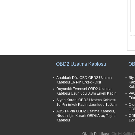
OBD2 Uzatma Kablosu
OB
Anahtarlı Düz ​​OBD OBD2 Uzatma
Siy
Kablosu 16 Pin Erkek - Dişi
Kab
Kab
Dayanıklı Evrensel OBD2 Uzatma
Kablosu Uzunluğu 0.3m Erkek Kadın
PA6
Erk
Siyah Kararlı OBD2 Uzatma Kablosu
16 Pin Erkek Kadın Uzunluğu 150cm
Otom
OBD
ABS 14 Pin OBD2 Uzatma Kablosu,
Nissan İçin Kararlı OBDii Araç Teşhis
ODM
Kablosu
12W
Gizlilik Politikası
| Çin iyi Kalit